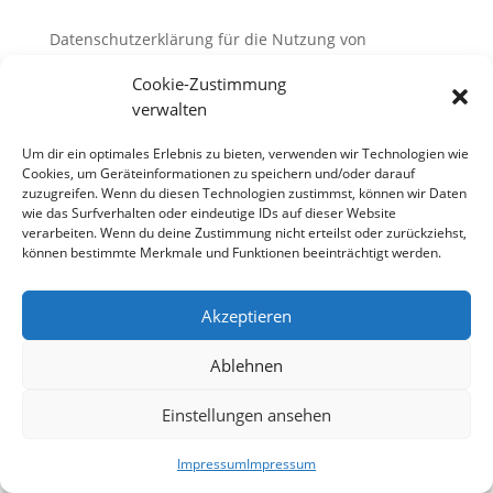
Datenschutzerklärung für die Nutzung von
Facebook-Plugins (Like-Button)
Cookie-Zustimmung
Auf unseren Seiten sind Plugins des sozialen
verwalten
Netzwerks Facebook, Anbieter Facebook Inc., 1
Um dir ein optimales Erlebnis zu bieten, verwenden wir Technologien wie
Hacker Way, Menlo Park, California 94025, USA,
Cookies, um Geräteinformationen zu speichern und/oder darauf
integriert. Die Facebook-Plugins erkennen Sie an
zuzugreifen. Wenn du diesen Technologien zustimmst, können wir Daten
dem Facebook-Logo oder dem „Like-Button“ („Gefällt
wie das Surfverhalten oder eindeutige IDs auf dieser Website
mir“) auf unserer Seite. Eine Übersicht über die
verarbeiten. Wenn du deine Zustimmung nicht erteilst oder zurückziehst,
können bestimmte Merkmale und Funktionen beeinträchtigt werden.
Facebook-Plugins finden Sie hier:
http://developers.facebook.com/docs/plugins/.
Akzeptieren
Wenn Sie unsere Seiten besuchen, wird über das
Plugin eine direkte Verbindung zwischen Ihrem
Ablehnen
Browser und dem Facebook-Server hergestellt.
Facebook erhält dadurch die Information, dass Sie
Einstellungen ansehen
mit Ihrer IP-Adresse unsere Seite besucht haben.
Wenn Sie den Facebook „Like-Button“ anklicken
Impressum
Impressum
während Sie in Ihrem Facebook-Account eingeloggt